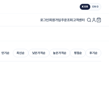
KOR
ENG
로그인
회원가입
주문조회
고객센터
인기순
최신순
낮은가격순
높은가격순
평점순
후기순