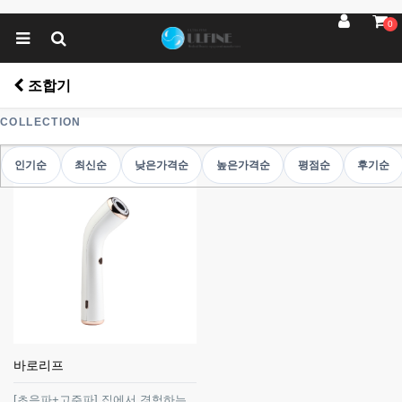
0
조합기
COLLECTION
인기순
최신순
낮은가격순
높은가격순
평점순
후기순
바로리프
[초음파+고주파] 집에서 경험하는